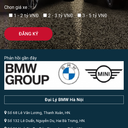
Chọn giá xe :
1 - 2 tỷ VNĐ
2 - 3 tỷ VNĐ
3 - 5 tỷ VNĐ
Phản hồi gần đây
Đại Lý BMW Hà Nội
Số 68 Lê Văn Lương, Thanh Xuân, HN.
Số 132 Lê Duẩn, Nguyễn Du, Hai Bà Trưng, HN.