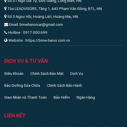
Số 01 Ngô Gia Tự, Đức Giang, Long Biên, HN.
Tòa LEADVISORS, Tầng 1, 643 Phạm Văn Đồng, BTL, HN.
Số 5 Ngọc Hồi, Hoàng Liệt, Hoàng Mai, HN.
Email: bmwhanoicar@gmail.com
Hotline : 0917.000.699
Website : https://bmw-hanoi.com.vn
DỊCH VỤ & TƯ VẤN
Điều Khoản
Chính Sách Bảo Mật
Dịch Vụ
Bảo Dưỡng Sửa Chữa
Chính Sách Bảo Hành
Giao Nhận và Thanh Toán
Bảo Hiểm
Ngân Hàng
LIÊN KẾT