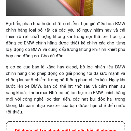
Bụi bẩn, phấn hoa hoặc chất ô nhiễm: Lọc gió điều hòa BMW
chính hãng loại bỏ tất cả các yếu tố nguy hiểm này và cải
thiện rõ rệt chất lượng không khí trong nội thất xe. Lọc gió
động cơ BMW chính hãng được thiết kế chính xác cho từng
loại động cơ BMW và cung cấp lượng không khí tinh khiết phù
hợp cho động cơ. Cho dù độn…
g cơ xe của bạn là xăng hay diesel, bộ lọc nhiên liệu BMW
chính hãng cho phép động cơ giải phóng tối đa sức mạnh và
chống lại sự ô nhiễm trong hệ thống phun nhiên liệu. Ngay khi
bước lên xe BMW, bạn có thể hít thở sâu và cảm nhận sự
sảng khoái, thoải mái. Nhờ có bộ lọc bụi mịn BMW chính hãng
mới với công nghệ lọc tiên tiến, các hạt bụi độc hại trong
không khí xâm nhập vào xe của bạn được hạn chế đến mức
tối thiểu.
Để được hỗ trợ nhanh một số câu hỏi về chương