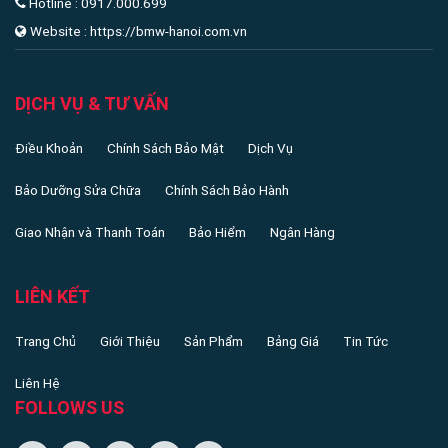
Hotline : 0917.000.699
Website : https://bmw-hanoi.com.vn
DỊCH VỤ & TƯ VẤN
Điều Khoản
Chính Sách Bảo Mật
Dịch Vụ
Bảo Dưỡng Sửa Chữa
Chính Sách Bảo Hành
Giao Nhận và Thanh Toán
Bảo Hiểm
Ngân Hàng
LIÊN KẾT
Trang Chủ
Giới Thiệu
Sản Phẩm
Bảng Giá
Tin Tức
Liên Hệ
FOLLOWS US