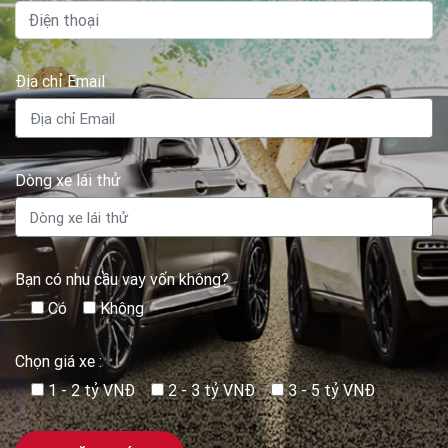
Địa chỉ Email
Dòng xe lái thử
Bạn có nhu cầu vay vốn không?
Có
Không
Chọn giá xe :
1 - 2 tỷ VNĐ
2 - 3 tỷ VNĐ
3 - 5 tỷ VNĐ