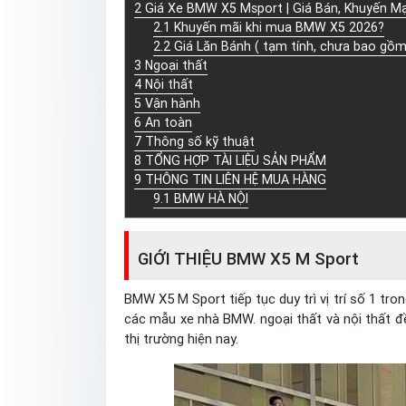
2
Giá Xe BMW X5 Msport | Giá Bán, Khuyến Mạ
2.1
Khuyến mãi khi mua BMW X5 2026?
2.2
Giá Lăn Bánh ( tạm tính, chưa bao gồm
3
Ngoại thất
4
Nội thất
5
Vận hành
6
An toàn
7
Thông số kỹ thuật
8
TỔNG HỢP TÀI LIỆU SẢN PHẨM
9
THÔNG TIN LIÊN HỆ MUA HÀNG
9.1
BMW HÀ NỘI
GIỚI THIỆU BMW X5 M Sport
BMW X5 M Sport tiếp tục duy trì vị trí số 1 tr
các mẫu xe nhà BMW. ngoại thất và nội thất đề
thị trường hiện nay.