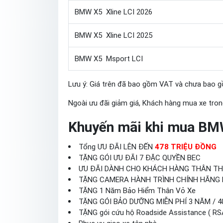
BMW X5 Xline LCI 2026
BMW X5 Xline LCI 2025
BMW X5 Msport LCI
Lưu ý: Giá trên đã bao gồm VAT và chưa bao gồm 
Ngoài ưu đãi giảm giá, Khách hàng mua xe tro
Khuyến mãi khi mua BM
Tổng ƯU ĐÃI LÊN ĐẾN
478 TRIỆU ĐỒNG
TẶNG GÓI ƯU ĐÃI 7 ĐẶC QUYỀN BEC
ƯU ĐÃI DÀNH CHO KHÁCH HÀNG THÂN TH
TẶNG CAMERA HÀNH TRÌNH CHÍNH HÃNG
TẶNG 1 Năm Bảo Hiểm Thân Vỏ Xe
TẶNG GÓI BẢO DƯỠNG MIỄN PHÍ 3 NĂM / 4
TẶNG gói cứu hộ Roadside Assistance ( RS