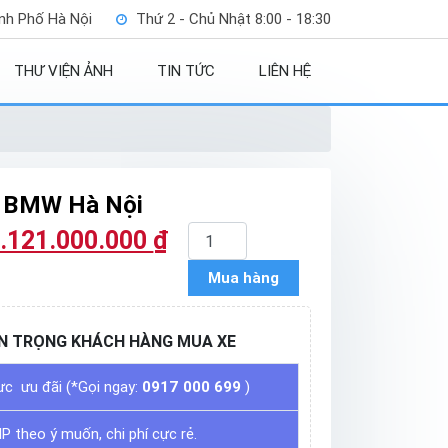
nh Phố Hà Nội
Thứ 2 - Chủ Nhật 8:00 - 18:30
THƯ VIỆN ẢNH
TIN TỨC
LIÊN HỆ
| BMW Hà Nội
BMW
.121.000.000
₫
X5
M
Mua hàng
Sport
|
N TRỌNG KHÁCH HÀNG MUA XE
BMW
Hà
Nội
ực ưu đãi (*Gọi ngay:
0917 000 699
)
số
lượng
IP theo ý muốn, chi phí cực rẻ.