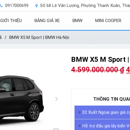
0917000699
Số 68 Lê Văn Lương, Phường Thanh Xuân, Thà
GIỚI THIỆU
BẢNG GIÁ XE
BMW
MINI COOPER
5
/
BMW X5 M Sport | BMW Hà Nội
BMW X5 M Sport 
4.599.000.000
₫
4
THÔNG TIN QUA
⭐
02 Xuất Ngoại giao giá c
⭐
Hỗ trợ đấu giá lấy biển V