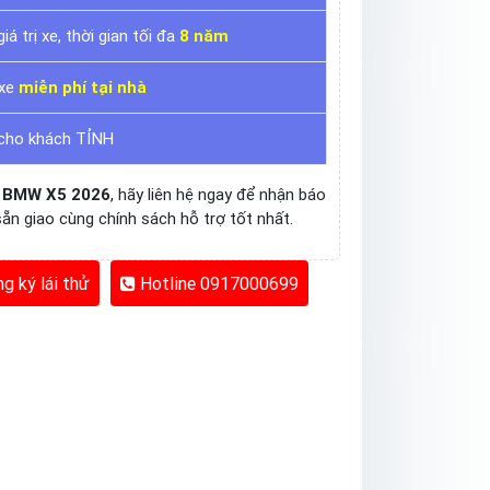
giá trị xe, thời gian tối đa
8 năm
 xe
miễn phí tại nhà
 cho khách TỈNH
n
BMW X5 2026
, hãy liên hệ ngay để nhận báo
 sẵn giao cùng chính sách hỗ trợ tốt nhất.
g ký lái thử
Hotline
0917000699