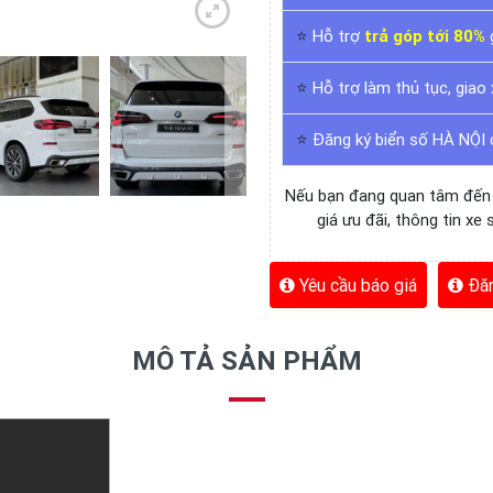
⭐
Hỗ trợ
trả góp tới 80%
⭐
Hỗ trợ làm thủ tục, giao
⭐
Đăng ký biển số HÀ NỘI
Nếu bạn đang quan tâm đế
giá ưu đãi, thông tin xe
Yêu cầu báo giá
Đăn
MÔ TẢ SẢN PHẨM