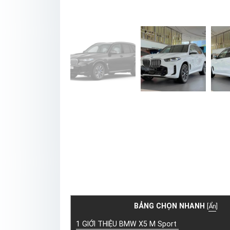
BẢNG CHỌN NHANH
[
Ẩn
]
1
GIỚI THIỆU BMW X5 M Sport